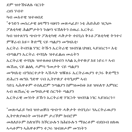
ደም ዝተኸፍለሉ ባርነት
ረዘነ ሃብተ
ካብ መእተዊ ዝተወሰደ
"ቀንድን መሰረታዊ ዕላማን ዛዕባን መጽሓፈይ፡ ነቲ ሕድሕድ ዝጋጮ
ፖለቲካዊ ሕልምታትን ጉዕዞን ፍሽለትን ሰዉራ ኤርትራ
ካብ ዝተጸንዔ ጭቡጥ ፖለቲካዊ ሓቅታት ተበጊሰ ቅኑዕ ፖለቲካዊ ትንተና
ምቕራብ እዩ። ቅድሚ ናይ ጣልያን መግዛእቲ፡
ኤርትራ ትብሃል ሃገር ትኹን ኤርትራዊ ዝብሃል ህዝቢ ኣይነበረን። እቲ
ብጣልያን ኤርትራ ተባሂሉ ዝተፈልጠ መሬትን
ኤርትራዊ ተባሂሉ ዝተጸወዐ ህዝብን ኣካል ኢትዮጵያ እዩ ነይሩ። ኣብ
ዉሽጢ ናይ ልዕሊ ሓምሳ ዓመታት ናይ ጣልያን
መግዛእቲ ብዓሰርተታት ኣሽሓት ዝቑጸሩ ኤርትራዉያን ተጋሩ ቅድሚን
ድሕሪን ዉግእ ዓድዋ ናብ ኢትዮጵያ ተጓዒዞም ኣብ
ጎድኒ ኣሕዋቶም ተሰሊፎም ንጣልያን ከምዝመከቱ እዩ ዝፍለጥ እምበር
ኣብ ዉሽጢ'ቲ መግዛእታዊ ስርዓት ጣልያን
ኤርትራዊ መንነት ይኹን ኤርትራዊ ሃገርነት ዝብሃል ነገር ኣይነበረን።
"መጽሓፈይ ካብ ዝተጠቐሰ ጭቡጥ ሓቅታት ተበጊሱ፡ ንኤርትራዉያን
ኢትዮጵያዉነት መንነቶም ታሪኾም ክብሮም
መለለይኦም ስለዝኾነ ክኾርዑሉን ክሕበኑሉን ማዕረቶም ብደቡብ ዘለዉ
ኣሓቶምን ኣሕዋቶምን ተጋሩ ዝብጽሖም መንነትን