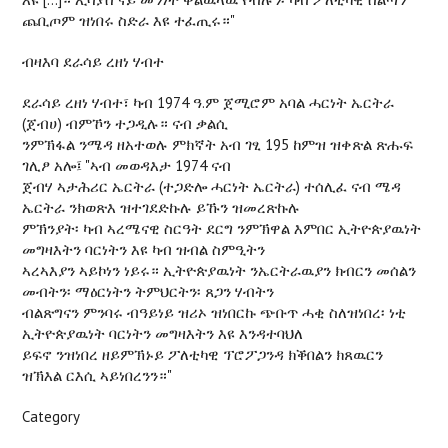
ጨቢጦም ዝነበሩ ስድራ እዩ ተፈጢሩ።"
ብዛእባ ደራሳይ ረዘነ ሃብተ
ደራሳይ ረዘነ ሃብተ፣ ካብ 1974 ዓ.ም ጀሚሮም አባል ሓርነት ኤርትራ
(ጀብሀ) ብምኾን ተጋዲሉ። ናብ ቃልሲ
ንምኽፋል ንሜዳ ዘአተወሉ ምክኛት አብ ገፂ 195 ከምዝ ዝቀጽል ጽሑፍ
ገሊፆ አሎ፤ "ኣብ መወዳእታ 1974 ናብ
ጀብሃ ኣታሕሪር ኤርትራ (ተጋድሎ ሓርነት ኤርትራ) ተሰሊፈ ናብ ሜዳ
ኤርትራ ንክወጽእ ዝተገደድኩሉ ይኹን ዝመረጽኩሉ
ምኽንያት፡ ካብ ኣረሜናዊ ስርዓት ደርግ ንምኽዋል እምበር ኢትዮጵያዉነት
መግዛእትን ባርነትን እዩ ካብ ዝብል ስምዒትን
ኣረኣእያን ኣይኮነን ነይሩ። ኢትዮጵያዉነት ንኤርትራዉያን ክብርን መሰልን
መብትን፡ ማዕርነትን ትምህርትን፡ ጸጋን ሃብትን
ብልጽግናን ምንባሩ ብዓይነይ ዝሪኦ ዝነበርኩ ጭቡጥ ሓቂ ስለዝነበረ፡ ነቲ
ኢትዮጵያዉነት ባርነትን መግዛእትን እዩ እንዳተባህለ
ይፍኖ ንዝነበረ ዘይምኽኑይ ፖለቲካዊ ፕሮፖጋንዳ ክቕበልን ክጸዉርን
ዝኽእል ርእሲ ኣይነበረንን።"
Category