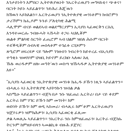
እንታይነትን እምበር፡ ኢትዮጵያዉነት ንኤርትራዉያን መግዛእቲ፥ ጭቆና፥
ባርነት ኮይኑ ኣይፈልጥን፡ ንድሕሪ ሕጂ'ዉን
ክኸዉን ኣይክእልን። ኤርትራዉያን ንኢትዮጵያዊ መንነቶምን ክብሮምን
ታሪኾምን ክሒዶም ጉጉይ ፖለቲካዊ ሕልሚ
ሓሊሞም ብናይ ወልደኣብ ወልደማርያምን ኢሳያስ ኣፈወርቅን ርእሲ
እንዳተመርሑ ንብዙሓት ኣሽሓት ተጋሩ ኣህሊቖም
ዉልቀ ምልካዊ ስርዓት ፈጢሮም ኣብ ህልም ዝበለ ሕሱም ባርነት
ተደቕዲቖም ሰብኣዊ መሰላቶም ተገፊፉ ርሂጾምን
ጽዒሮም ዘፍረዩዎ ናይ ግሎም ገንዘብን ንብረትን ከይተረፈ ብኢሳያስ
ተዓቂኑ ዝወሃቦም ህዝቢ ኮይኖም ይረከቡ ኣለዉ፡ እዚ
ኹሉ ወሪዱዎም ዘሎ መዓት'ዉን መስጣ ዝኸሓዱዎ ኢትዮጵያዊ መንነቶም
እዩ።"
"ኢሳያስ ኣፈወርቂ ንኢትዮጵያዊ መንነቱ ክሒዱ ይኹን ነጺጉ ኣይፈልጥን።
ብሓጺሩ ኣነ ኢትዮጵያዊ ኣይኮንኩን ዝብል ቃል
ኣስሚዑ ኣይፈልጥን። ብጀካ በታ ንሱ ዝፈጠራ ኤርትራ፡ በታ ናይ ቀደም
ኤርትራ ከም ሃገር ይኹን ከም መንነት፡ ከም
ወደባት ይኹን፡ ከም ወዲ ኣስመራ፡ ብሓጺሩ ከም'ቶም ኤርትራዉያን
ዝጀሃሩዎን ዝምክሕዎን፡ ኢሳያስ ኣፈወርቂ ፈጺሙ
ቃል ኣዉጺኡ ኣይፈልጥን። ንኤርትራ ንሱ ከምዝፈጠራን፡ ኤርትራ ብጀክኡ
ትርጉም ከምዘይብላን ኣመልኪቱ ብዙሕ ይጀሃር
እዩ [...]። ኢሳያስ ናይ መንነት ቅልዉላዉ የብሉን፡ ካብ ፖለቲካዊ ስልጣን