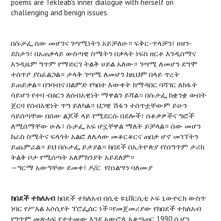
poems are Tekleab's inner dialogue with herself on
challenging and benign issues.
በሱታፌ ሰው መሆንና ገጣሚነትን አይቻለሁ። ፍቅር-ጥላቻን፣ ሀዘን-
ደስታን፣ በአጠቃላይ ውስጣዊ ስሜትን በቃላት ነፍስ ዘርቶ እንዲሰማና
እንዲዜም ግጥም የማድርገ ትልቅ ሀይል አለው። ገጣሚ ለመሆን ደግሞ
ተሰጥዖ ያስፈልጋል። ታላቅ ገጣሚ ለመሆን ከዚህም በላይ ጥረት
ይጠይቃል። በንባብና በልምድ የካበተ እውቀት ከማዳበር ባሻገር ለክፋት
ሳይሆን የተባ ብዕርን ለሰብአዊነት ማዋልን ይሻል። በሱታፌ ከቋንቋ ውበት
ጀርባ የሰብአዊነት ጥግ ይለካል። ህጋዊ ሽፋን ተሰጥቷቸውም ይሁን
ሳይሰጣቸው በሰው ልጆች ላይ የሚደርሱ በደሎች፣ ሰቆቃዎችና ግፎች
ለሚሰማቸው ሁሉ፣ ሱታፌ አፍ ሆኗቸዋል ማለት ይቻላል። ሰው መሆን
ከራስ ስሜትና ፍላጎት አልፎ ለሌላው መቆርቆርና ጠበቃ ሆኖ መገኘትን
ይጨምራል። ይህ በሱታፌ ይታያል። ከበደች በኢትዮጵያ የስነግጥም ታሪክ
ትልቅ ቦታ የሚሰጣት አለምክንያት አይደለም።
—ግርማ አውግቸው ደመቀ፣ ዶ/ር የስነልሣን ባለሙያ
ከበደች
ተክለአብ
ከበደች ተክለአብ በሲቲ ዩኒቨርሲቲ ኦፍ ኒውዮርክ ውስጥ
ነባር የሥእል አሶሲየት ፕሮፌሰር ነች።የመጀመሪያው የከበደች ተክለአብ
የግጥም መጽሓፍ የታተመው እንደ አውሮጳ አቆጣጠር 1990 ሲሆን