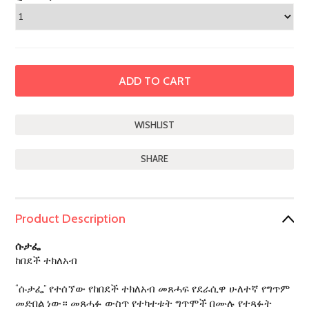
SHARE
Product Description
ሱታፌ
ከበደች ተክለአብ
“ሱታፌ” የተሰኘው የከበደች ተክለአብ መጸሓፍ የደራሲዋ ሁለተኛ የግጥም
መድበል ነው። መጸሓፉ ውስጥ የተካተቱት ግጥሞች በሙሉ የተጻፉት