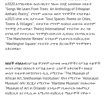
በ2020 እንግሊዛዊው ክሪስ በኬትና ዓለሙ ተበጀ አሰባስበው በጻፉት
"Songs We Learn From Trees: An Anthology of Ethiopian
Amharic Poetry," የግጥም መጽሓፍ ወስጥ ግጥሞችዋ ተካተዋል።
በ2023 ህንድ አገር በታተመው "Soul Spaces: Poems on Cities,
Towns & Villages"; በተሰኘው የግጥም ስብስብ መጽሓፍ ውስጥም
ግጥሞቿ ታትመዋል። “Poetry International” የተሰኘው ድረ-ገጽ
በንግሊዝኛ የተተረጎሙ ግጥሞቿን በነዋሪነት ሲያሰፍር የእንግሊዝ አገሩ
“The Manchester Review” እንዲሁም የኒውዮርክ ዩኒቨርሲቲው
“Washington Square” የተሰኙት ታዋቂ ጆርናሎችም ግጥሞቹዋን
አቅርበዋል።
ከበደች
ተክለአብ
በሥእል ሞያዋም በታወቁ ሙዚየሞችና የሥእል ተቋሞች
ውስጥ በግልና በህብረት የሥእል አውደ- ራእዮች አቅርባለች። ከነዚህ
ውስጥ ጥቂቶቹ በዋሽንግተን ዲ.ሲ. የሚገኘው “The Museum of
African Art, Smithsonian Institution” ቺካጎ የሚገኘው “Holocaust
Museum” ስቫና ጆርጂያ የሚገኘው “Maritime Museum” የፍሎሪዳው
“Museum of Art in Orlando” እንዲሁም የኒውዮርኩ ኮሎምቢያ
ዩኒቨርሲት እና የዲ.ሲ.ው አሜሪካን ዩኒቨርሲቲ ሚዚዮሞች ናቸው።