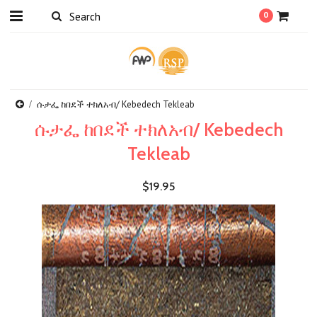
0
ሱታፌ ከበደች ተክለአብ/ Kebedech Tekleab
ሱታፌ ከበደች ተክለአብ/ Kebedech
Tekleab
$19.95