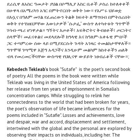
ደራሲዋ ለአስር ዓመታት ያህል በሶማሊያ እስር ቤቶች ታስራ ከተለቀቀች
በሁዋላ በአሜሪካን አገር በምትኖርበት ወቅት ነው። የእሥሩ ህይወቷ
በእሷና በዓለም መሃል የፈጠረውን ትልቅ ክፍተት ለማጥበብ በምትሰራበት
ወቅት የተገነዘበቻቸው እውነታዎች “ሱታፌ” ውስጥ ለተካተቱት ግጥሞች
ሃሳብ-ጫሪ ሆነዋታል። ግኝትና እጦቶች፣ አፍቅሮትና ቅብፀቶች፣ ጦርነትና
ሰላሞች፣ መፈናቀልና መደላደሎች ከግላዊ እና ከዓለም-አቀፋዊ ምናቦች
ጋር ተጣምረው ሰው ላይ በሚያደርሱት ጉዳት አንጻር ተመልክታቸዋለች።
ግጥሞቹ ገጣሚዋ እጅግ አዳጋችና እንዲሁም መልካም ክስተቶችን ጠለቅ
ብላ የመረመርችባቸው ውስጣዊ የህሊናዋ ውይይት ነፀብራቆች ናቸው።;
Kebedech Tekleab's
book "Sutafe" is the poet's second book
of poetry. All the poems in the book were written while
Tekleab was living in the United States of America following
her release from ten years of imprisonment in Somalia's
concentration camps. While struggling to relink her
connectedness to the world that had been broken for years,
the poet's observation of life became influences for the
poems included in "Sutafie". Losses and achievements, love
and despair, war and accord, displacement and settlement,
intertwined with the global and the personal are explored by
observing their impacts on individuals, including her. The