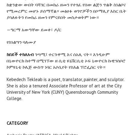
ከቋንቋው ውበት ባሻገር በመከራ ዘመን የተፃፈ የሰው ልጅን ጥልቅ ስነልቦና
የሚመረምር መሆኑ ይሰማኛል። መፅሀፉ ወገኖቻችን በሶማሊያ እስር ቤት
ያሳለፉትን የመከራ ዘመን የምናይበት መስታወትም ነው።
—ግርማ አውግቸው ደመቀ፣ ዶ/ር
የስነልሣን ባለሙያ
ከበደች
ተክለአብ
ገጣሚ፤ ተርጉዋሚ እና ሰአሊ ናት። እንዲሁም
በኒውዮርክ ከተማ በሚገኘው ዘ ሲቲ ዩኒቨርሲቲ ኦፍ ኒውዮርክ ኩዊንስቦሮ
ኮምዩኒቲ ኮሌጅ ውስጥ ነባር አሶሲየት የስእል ፕሮፌሰር ናት።
Kebedech Tekleab is a poet, translator, painter, and sculptor.
She is also a tenured Associate Professor of art at the City
University of New York (CUNY) Queensborough Community
College.
CATEGORY