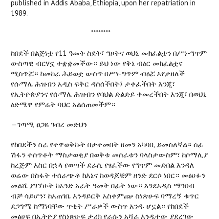
published in Addis Ababa, Ethiopia, upon her repatriation in
1989.
********
ከበደች በልጅነቷ የ11 ዓመት ስደት፣ ግዞትና ወህኒ መክፈልቷን በሥነ-ግጥም
ውስጣዊ ብርሃኗ ተቋቋመችው። ይህ ነው የቅኔ ብዕር መክፈልቷና
ሚስጥሯ። ከመከራ ሕይወቷ ውስጥ በሥነ-ግጥም ብዕሯ እየታዘለች
የሱማሌ ሕዝብን አዲስ ፍቅር ዳሰሰችበት፤ ታቀፈችበት እንጂ፣
የኢትዮጵያንና የሱማሌ ሕዝብን የባህል ድልድይ ቀመረችበት እንጂ፣ በወህኒ
ዕድሜዋ የምሬት ባህር አልሰጠመችም።
—ገጣሚ ፀጋዬ ገብረ መድህን
የከበደችን ስራ የተዋወቅኩት በታተመበት ዘመን አካባቢ ይመስለኛል። ሰፊ
ሽፋን ተሰጥቶት ማስታወቂያ በወቅቱ መሰራቱን ባላስታውስም፣ ከሶማሊያ
ከረጅም እስር በኋላ የወጣች ደራሲ የፃፈችው የግጥም መድበል እንዳለ
ወሬው በስፋት ተሰራጭቶ ከእኔና ከወዳጆቼም ዘንድ ደርሶ ነበር። መፅሀፉን
መልሼ ያገኘሁት ከአንድ አራት ዓመት በፊት ነው። እንደአዲስ ማንበብ
ብቻ ሳይሆን፣ ከአጠገቤ እንዳይርቅ አስቀምጬ ስነጽሁፍ ባማረኝ ቁጥር
ደጋግሜ ከማነባቸው ጥቂት ሥራዎች ውስጥ አንዱ ሆኗል። የከበደች
መፅሀፍ በኢትዮያ የስነጽሁፍ ታሪክ የራሱን አሻራ እንዲተው ያደረገው